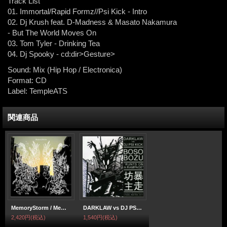
Track List
01. Immortal/Rapid Formz//Psi Kick - Intro
02. Dj Krush feat. D-Madness & Masato Nakamura
- But The World Moves On
03. Tom Tyler - Drinking Tea
04. Dj Spooky - cd:dir>Gesture>
Sound
:
Mix (Hip Hop / Electronica)
Format
:
CD
Label
:
TempleATS
関連商品
MemoryStorm / MemoryStorm
DARKLAW vs DJ PSI KICK / 暴走坊主
2,420円
(税込)
1,540円
(税込)