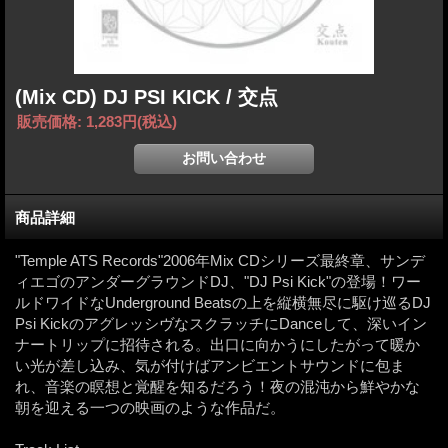
(Mix CD) DJ PSI KICK / 交点
販売価格
:
1,283円
(税込)
商品詳細
"Temple ATS Records"2006年Mix CDシリーズ最終章、サンデ
ィエゴのアンダーグラウンドDJ、"DJ Psi Kick"の登場！ワー
ルドワイドなUnderground Beatsの上を縦横無尽に駆け巡るDJ
Psi KickのアグレッシヴなスクラッチにDanceして、深いイン
ナートリップに招待される。出口に向かうにしたがって暖か
い光が差し込み、気が付けばアンビエントサウンドに包ま
れ、音楽の瞑想と覚醒を知るだろう！夜の混沌から鮮やかな
朝を迎える一つの映画のような作品だ。