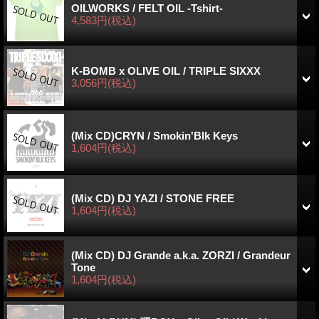
OILWORKS / FELT OIL -Tshirt-
4,583円
(税込)
K-BOMB x OLIVE OIL / TRIPLE SIXXX
3,056円
(税込)
(Mix CD)CRYN / Smokin'Blk Keys
1,604円
(税込)
(Mix CD) DJ YAZI / STONE FREE
1,604円
(税込)
(Mix CD) DJ Grande a.k.a. ZORZI / Grandeur
Tone
1,604円
(税込)