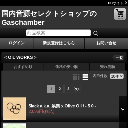
PCサイト
国内音源セレクトショップの
Gaschamber
ログイン
新規登録はこちら
お問い合せ
< OIL WORKS >
一覧
おすすめ順
価格の安い順
売れ筋順
表示件数
:
1
2
3
次
»
5lack a.k.a. 娯楽 x Olive Oil / - 5 0 -
2,096円
(税込)