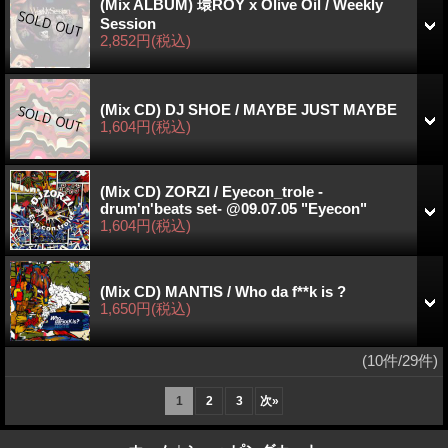
(Mix ALBUM) 環ROY x Olive Oil / Weekly
Session
2,852円
(税込)
(Mix CD) DJ SHOE / MAYBE JUST MAYBE
1,604円
(税込)
(Mix CD) ZORZI / Eyecon_trole -
drum'n'beats set- @09.07.05 "Eyecon"
1,604円
(税込)
(Mix CD) MANTIS / Who da f**k is ?
1,650円
(税込)
(10件/29件)
1
2
3
次
»