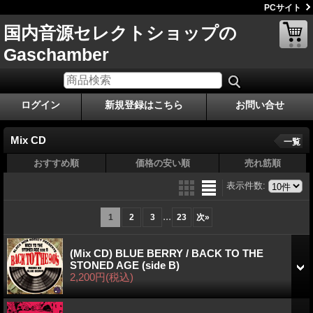
PCサイト
国内音源セレクトショップの
Gaschamber
ログイン
新規登録はこちら
お問い合せ
Mix CD
一覧
おすすめ順
価格の安い順
売れ筋順
表示件数
:
...
1
2
3
23
次
»
(Mix CD) BLUE BERRY / BACK TO THE
STONED AGE (side B)
2,200円
(税込)